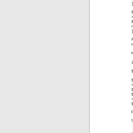
A
o
P
S