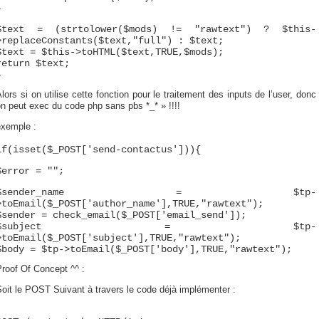
}
$text = (strtolower($mods) != "rawtext") ? $this-
>replaceConstants($text,"full") : $text;
$text = $this->toHTML($text,TRUE,$mods);
return $text;
}
lors si on utilise cette fonction pour le traitement des inputs de l’user, donc
n peut exec du code php sans pbs *_* » !!!!
exemple :
if(isset($_POST['send-contactus'])){
$error = "";
$sender_name = $tp-
>toEmail($_POST['author_name'],TRUE,"rawtext");
$sender = check_email($_POST['email_send']);
$subject = $tp-
>toEmail($_POST['subject'],TRUE,"rawtext");
$body = $tp->toEmail($_POST['body'],TRUE,"rawtext");
roof Of Concept ^^ :
oit le POST Suivant à travers le code déjà implémenter :