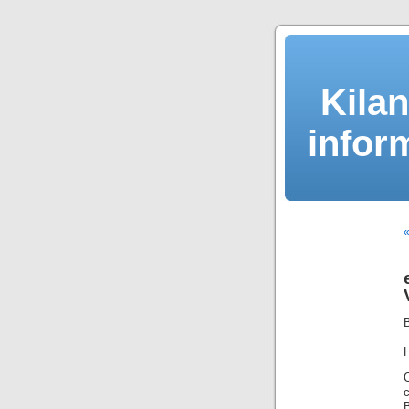
Kilan
infor
«
B
H