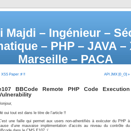
i Majdi – Ingénieur – Sé
matique – PHP – JAVA –
Marseille – PACA
 XSS Paper :# !!
API JMX [0_O] »
e107 BBCode Remote PHP Code Execution
Vulnerability
onjour,
é oui tout est dans le titre de l’article !!
C’est une faille qui permet aux users non-athentifiés à exécuter du PHP à
cause d’une mauvaise implémentation d’accés au niveau du contrôle du
BBcode dans le CMS E107 :/ .