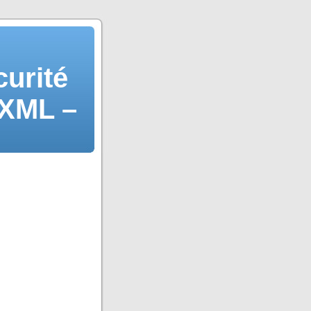
curité
 XML –