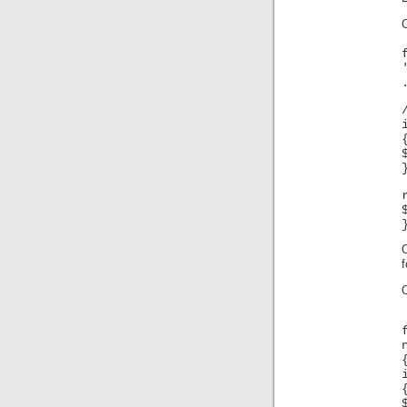
C
O
f