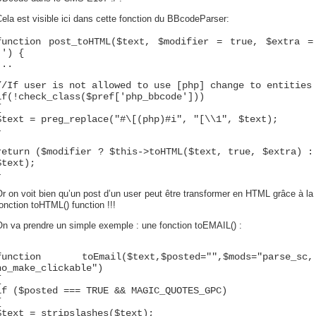
ela est visible ici dans cette fonction du BBcodeParser:
function post_toHTML($text, $modifier = true, $extra =
'') {
...
//If user is not allowed to use [php] change to entities
if(!check_class($pref['php_bbcode']))
{
$text = preg_replace("#\[(php)#i", "[\\1", $text);
}
return ($modifier ? $this->toHTML($text, true, $extra) :
$text);
}
r on voit bien qu’un post d’un user peut être transformer en HTML grâce à la
onction toHTML() function !!!
On va prendre un simple exemple : une fonction toEMAIL() :
function toEmail($text,$posted="",$mods="parse_sc,
no_make_clickable")
{
if ($posted === TRUE && MAGIC_QUOTES_GPC)
{
$text = stripslashes($text);